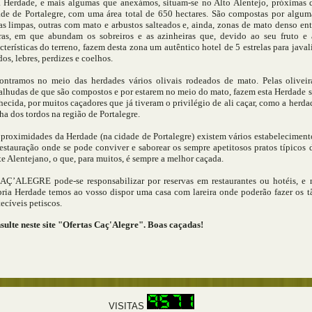
a Herdade, e mais algumas que anexámos, situam-se no Alto Alentejo, próximas 
ade de Portalegre, com uma área total de 650 hectares. São compostas por algum
s limpas, outras com mato e arbustos salteados e, ainda, zonas de mato denso ent
ras, em que abundam os sobreiros e as azinheiras que, devido ao seu fruto e 
cterísticas do terreno, fazem desta zona um autêntico hotel de 5 estrelas para javali
os, lebres, perdizes e coelhos.
ontramos no meio das herdades vários olivais rodeados de mato. Pelas oliveir
alhudas de que são compostos e por estarem no meio do mato, fazem esta Herdade s
ecida, por muitos caçadores que já tiveram o privilégio de ali caçar, como a herda
ha dos tordos na região de Portalegre.
 proximidades da Herdade (na cidade de Portalegre) existem vários estabeleciment
estauração onde se pode conviver e saborear os sempre apetitosos pratos típicos 
e Alentejano, o que, para muitos, é sempre a melhor caçada.
AÇ’ALEGRE pode-se responsabilizar por reservas em restaurantes ou hotéis, e 
pria Herdade temos ao vosso dispor uma casa com lareira onde poderão fazer os t
ecíveis petiscos.
sulte neste site "Ofertas Caç'Alegre". Boas caçadas!
VISITAS