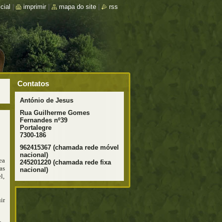
cial
|
imprimir
|
mapa do site
|
rss
Contatos
António de Jesus
Rua Guilherme Gomes
Fernandes nº39
Portalegre
7300-186
962415367 (chamada rede móvel
nacional)
ea
245201220 (chamada rede fixa
as
nacional)
l,
ir