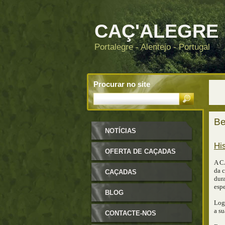
CAÇ'ALEGRE
Portalegre - Alentejo - Portugal
Procurar no site
Be
NOTÍCIAS
Hi
OFERTA DE CAÇADAS
A C
da c
CAÇADAS
dur
espe
BLOG
Log
a su
CONTACTE-NOS