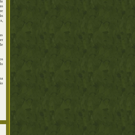
da
as
re
às
s,
as
er
de
os
do
na
ão