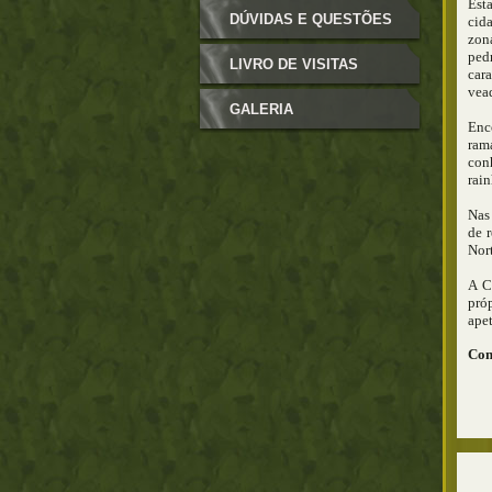
Est
DÚVIDAS E QUESTÕES
cid
zona
ped
LIVRO DE VISITAS
cara
vead
GALERIA
Enc
ram
conh
rain
Nas
de r
Nort
A C
pró
apet
Con